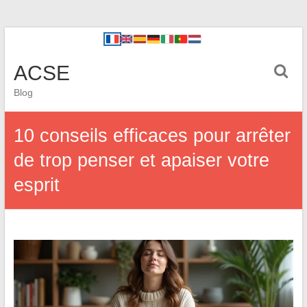
ACSE
Blog
10 conseils efficaces pour arrêter
de trop penser et apaiser votre
esprit